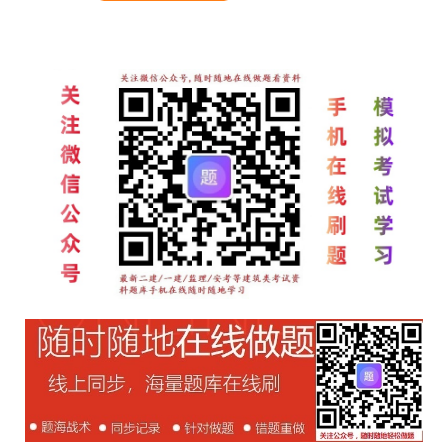
文
章
导
航