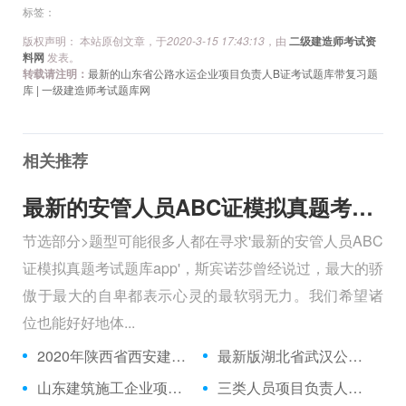
标签：
版权声明： 本站原创文章，于
2020-3-15 17:43:13
，由
二级建造师考试资
料网
发表。
转载请注明：
最新的山东省公路水运企业项目负责人B证考试题库带复习题
库 | 一级建造师考试题库网
相关推荐
最新的安管人员ABC证模拟真题考试题库app
节选部分>题型可能很多人都在寻求'最新的安管人员ABC
证模拟真题考试题库app'，斯宾诺莎曾经说过，最大的骄
傲于最大的自卑都表示心灵的最软弱无力。我们希望诸
位也能好好地体...
2020年陕西省西安建筑八大员材料员在线模拟题库考试题库app
最新版湖北省武汉公路水运企业项目负责人B证在线测试历年真题精华资料
山东建筑施工企业项目管理管理人员历年题库
三类人员项目负责人真题库基础知识