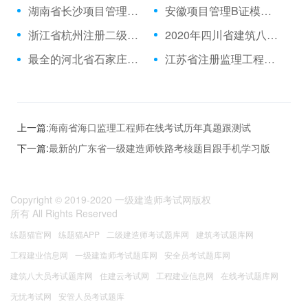
湖南省长沙项目管理B证在线考核历年题库与精华资料
安徽项目管理B证模拟习题
浙江省杭州注册二级建造师考试题库
2020年四川省建筑八大员材料员考试历年题库考试题库app
最全的河北省石家庄公路水运企业项目负责人B证在线考核题库软件
江苏省注册监理工程师在线模拟考试题库
上一篇:
海南省海口监理工程师在线考试历年真题跟测试
下一篇:
最新的广东省一级建造师铁路考核题目跟手机学习版
Copyright © 2019-2020
一级建造师考试网版权
所有
All Rights Reserved
练题猫官网
练题猫APP
二级建造师考试题库网
建筑考试题库网
工程建业信息网
一级建造师考试题库网
安全员考试题库网
建筑八大员考试题库网
住建云考试网
工程建业信息网
在线考试题库网
无忧考试网
安管人员考试题库