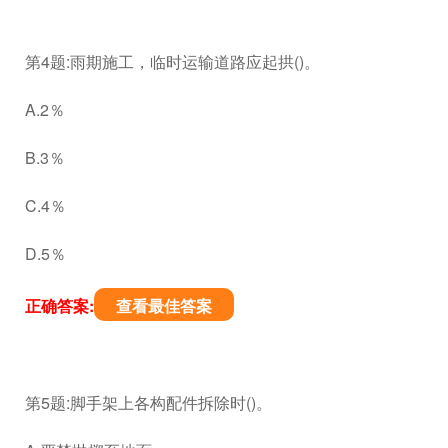
第4题:雨期施工，临时运输道路应起拱()。
A.2％
B.3％
C.4％
D.5％
正确答案:
查看最佳答案
第5题:脚手架上各构配件拆除时()。