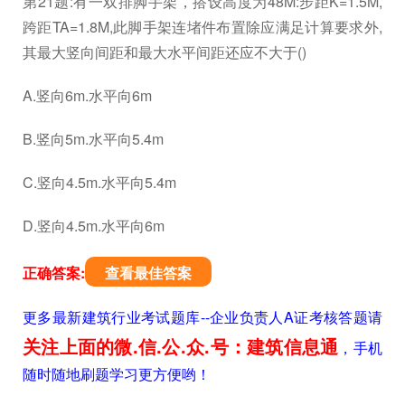
第21题:有一双排脚手架，搭设高度为48M:步距K=1.5M,
跨距TA=1.8M,此脚手架连堵件布置除应满足计算要求外,
其最大竖向间距和最大水平间距还应不大于()
A.竖向6m.水平向6m
B.竖向5m.水平向5.4m
C.竖向4.5m.水平向5.4m
D.竖向4.5m.水平向6m
正确答案:
查看最佳答案
更多最新建筑行业考试题库--企业负责人A证考核答题请
关注上面的微.信.公.众.号：建筑信息通
，手机
随时随地刷题学习更方便哟！