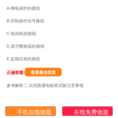
A.继电保护的接线
B.控制操作信号接线
C.电动机的接线
D.真空断路器的接线
E.监视仪表的接线
正确答案:
查看最佳答案
参考解析:二次回路通电检查试验注意事项
手机在线做题
在线免费做题
第26题:施工作业过程中，应及时对施工组织设计进行修
改或补充的情况有()。