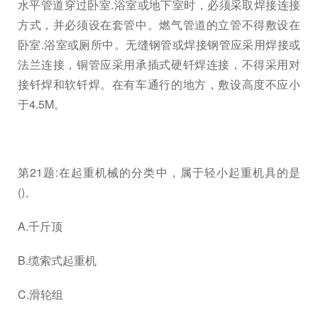
水平管道穿过卧室.浴室或地下室时，必须采取焊接连接
方式，并必须设在套管中。燃气管道的立管不得敷设在
卧室.浴室或厕所中。无缝钢管或焊接钢管应采用焊接或
法兰连接，铜管应采用承插式硬钎焊连接，不得采用对
接钎焊和软钎焊。在有车通行的地方，敷设高度不应小
于4.5M。
第21题:在起重机械的分类中，属于轻小起重机具的是
()。
A.千斤顶
B.缆索式起重机
C.滑轮组