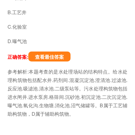
B.工艺井
C.化验室
D.曝气池
正确答案:
查看最佳答案
参考解析:本题考查的是水处理场站的结构特点。给水处
理构筑物包括配水井.药剂间.混凝沉淀池.澄清池.过滤池.
反应池.吸滤池.清水池.二级泵站等。污水处理构筑物包括
进水闸井.进水泵房.格筛间.沉砂池.初沉淀池.二次沉淀池.
曝气池.氧化沟.生物塘.消化池.沼气储罐等。B属于工艺辅
助构筑物，D属于辅助构筑物。