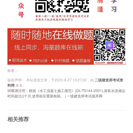
文
章
导
航
标签：
版权声明： 本站原创文章，于
2023-8-27 13:27:00
，由
二级建造师考试资
料网
发表。
转载请注明：
根据《水工混凝土施工规范》(DL/T5144-2001),袋装水泥储运
时间超过()个月,使用前应重新检验。 | 一级建造师考试题库网
相关推荐