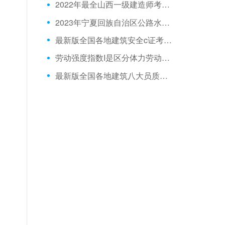
2022年最全山西一级建造师考前押题
2023年宁夏回族自治区公路水运安管人员预习题
最新版全国各地建筑安全c证考试历年真题下载
劳动强度指数I是区分体力劳动强度等级的指标。下列关于劳动强度指数I说法不正确的是()。
最新版全国各地建筑八大员质量员在线考试试卷与考试时间